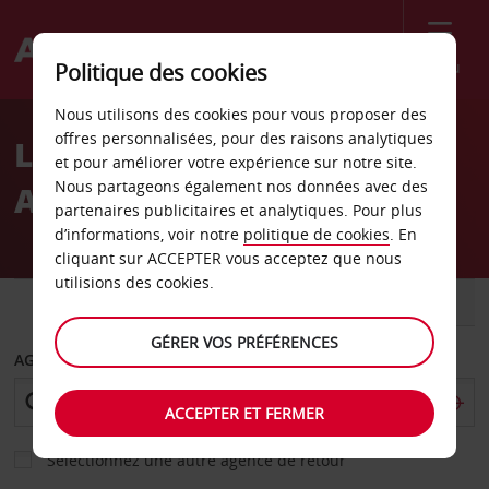
Menu
Politique des cookies
Welcome
Nous utilisons des cookies pour vous proposer des
to
offres personnalisées, pour des raisons analytiques
Location de voiture
Avis
et pour améliorer votre expérience sur notre site.
Nous partageons également nos données avec des
Aéroport de Kerikeri
partenaires publicitaires et analytiques. Pour plus
d’informations, voir notre
politique de cookies
. En
cliquant sur ACCEPTER vous acceptez que nous
utilisions des cookies.
VOITURE
UTILITAIRE
GÉRER VOS PRÉFÉRENCES
AGENCE DE DÉPART
ACCEPTER ET FERMER
Sélectionnez une autre agence de retour