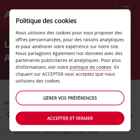
Menu
Politique des cookies
Welcome
Nous utilisons des cookies pour vous proposer des
to
offres personnalisées, pour des raisons analytiques
Location de voiture
Avis
et pour améliorer votre expérience sur notre site.
Nous partageons également nos données avec des
Aéroport de Wellington
partenaires publicitaires et analytiques. Pour plus
d’informations, voir notre
politique de cookies
. En
cliquant sur ACCEPTER vous acceptez que nous
utilisions des cookies.
VOITURE
UTILITAIRE
GÉRER VOS PRÉFÉRENCES
AGENCE DE DÉPART
ACCEPTER ET FERMER
Sélectionnez une autre agence de retour