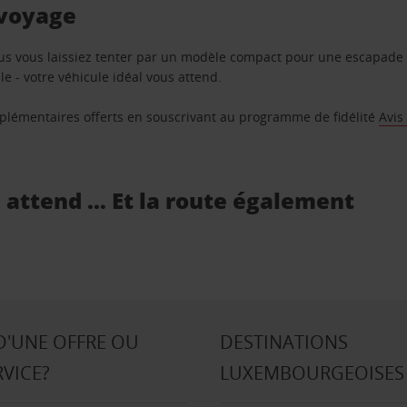
 voyage
us vous laissiez tenter par un modèle compact pour une escapade 
e - votre véhicule idéal vous attend.
supplémentaires offerts en souscrivant au programme de fidélité
Avis
s attend … Et la route également
D'UNE OFFRE OU
DESTINATIONS
RVICE?
LUXEMBOURGEOISES