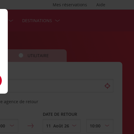
Mes réservations
Aide
SES
DESTINATIONS
UTILITAIRE
re agence de retour
DATE DE RETOUR