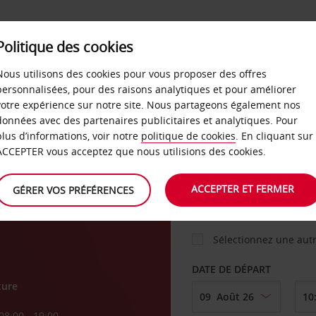
Politique des cookies
 PLANS
LIBRE-SERVICE
PRODUITS
ENTREPRI
Nous utilisons des cookies pour vous proposer des offres
personnalisées, pour des raisons analytiques et pour améliorer
votre expérience sur notre site. Nous partageons également nos
ture
données avec des partenaires publicitaires et analytiques. Pour
VOITURE
plus d’informations, voir notre
politique de cookies
. En cliquant sur
ACCEPTER vous acceptez que nous utilisions des cookies.
ner
AGENCE DE DÉPART
ACCEPTER ET FERMER
GÉRER VOS PRÉFÉRENCES
Sélectionnez une aut
DATE DE DÉPART
ture
08:00 - 19:00