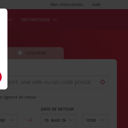
Mes réservations
Aide
SES
DESTINATIONS
UTILITAIRE
re agence de retour
DATE DE RETOUR