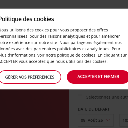
Politique des cookies
 PLANS
LIBRE-SERVICE
PRODUITS
ENTREPRI
Nous utilisons des cookies pour vous proposer des offres
personnalisées, pour des raisons analytiques et pour améliorer
votre expérience sur notre site. Nous partageons également nos
ture
données avec des partenaires publicitaires et analytiques. Pour
VOITURE
plus d’informations, voir notre
politique de cookies
. En cliquant sur
ACCEPTER vous acceptez que nous utilisions des cookies.
AGENCE DE DÉPART
ACCEPTER ET FERMER
GÉRER VOS PRÉFÉRENCES
Sélectionnez une aut
DATE DE DÉPART