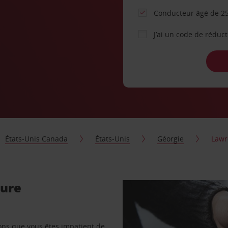
Conducteur âgé de 25
J’ai un code de réduc
États-Unis Canada
États-Unis
Géorgie
Lawr
ture
vons que vous êtes impatient de