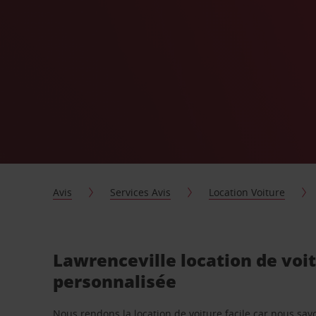
Avis
Services Avis
Location Voiture
Lawrenceville location de voi
personnalisée
Nous rendons la location de voiture facile car nous sa