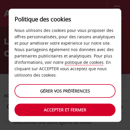
Menu
Politique des cookies
Welcome
Nous utilisons des cookies pour vous proposer des
to
offres personnalisées, pour des raisons analytiques
Location de voiture
Avis
et pour améliorer votre expérience sur notre site.
Nous partageons également nos données avec des
Columbus
partenaires publicitaires et analytiques. Pour plus
d’informations, voir notre
politique de cookies
. En
cliquant sur ACCEPTER vous acceptez que nous
utilisions des cookies.
VOITURE
UTILITAIRE
GÉRER VOS PRÉFÉRENCES
AGENCE DE DÉPART
ACCEPTER ET FERMER
Sélectionnez une autre agence de retour