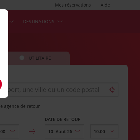
Mes réservations
Aide
SES
DESTINATIONS
UTILITAIRE
re agence de retour
DATE DE RETOUR