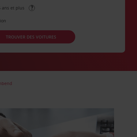
 ans et plus
tion
TROUVER DES VOITURES
hbend