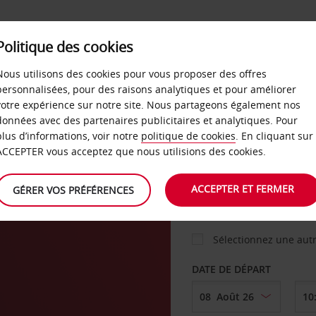
Politique des cookies
 PLANS
LIBRE-SERVICE
PRODUITS
ENTREPRI
Nous utilisons des cookies pour vous proposer des offres
personnalisées, pour des raisons analytiques et pour améliorer
votre expérience sur notre site. Nous partageons également nos
ture
données avec des partenaires publicitaires et analytiques. Pour
VOITURE
plus d’informations, voir notre
politique de cookies
. En cliquant sur
ACCEPTER vous acceptez que nous utilisions des cookies.
AGENCE DE DÉPART
ACCEPTER ET FERMER
GÉRER VOS PRÉFÉRENCES
Sélectionnez une aut
DATE DE DÉPART