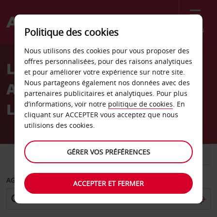
Menu
Politique des cookies
Welcome
Nous utilisons des cookies pour vous proposer des
to
offres personnalisées, pour des raisons analytiques
Location de voiture
Avis
et pour améliorer votre expérience sur notre site.
Nous partageons également nos données avec des
Aéroport international de
partenaires publicitaires et analytiques. Pour plus
Louisville
d’informations, voir notre
politique de cookies
. En
cliquant sur ACCEPTER vous acceptez que nous
utilisions des cookies.
GÉRER VOS PRÉFÉRENCES
VOITURE
UTILITAIRE
AGENCE DE DÉPART
ACCEPTER ET FERMER