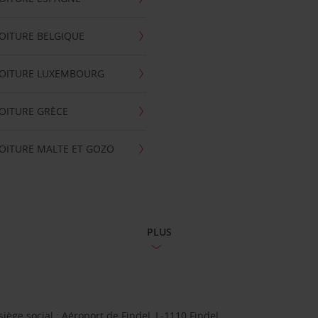
OITURE BELGIQUE
VOITURE LUXEMBOURG
OITURE GRÈCE
OITURE MALTE ET GOZO
PLUS
ge social : Aéroport de Findel, L-1110 Findel.