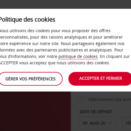
Politique des cookies
 PLANS
LIBRE-SERVICE
PRODUITS
ENTREPRI
Nous utilisons des cookies pour vous proposer des offres
personnalisées, pour des raisons analytiques et pour améliorer
votre expérience sur notre site. Nous partageons également nos
ture
données avec des partenaires publicitaires et analytiques. Pour
VOITURE
plus d’informations, voir notre
politique de cookies
. En cliquant sur
ACCEPTER vous acceptez que nous utilisions des cookies.
AGENCE DE DÉPART
ACCEPTER ET FERMER
GÉRER VOS PRÉFÉRENCES
Sélectionnez une aut
DATE DE DÉPART