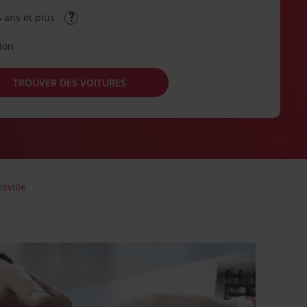
 ans et plus
tion
TROUVER DES VOITURES
isville