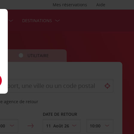
Mes réservations
Aide
SES
DESTINATIONS
UTILITAIRE
re agence de retour
DATE DE RETOUR