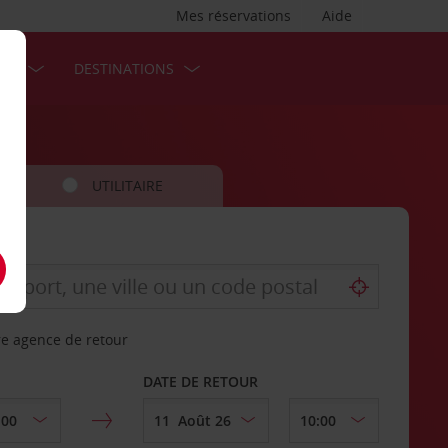
Mes réservations
Aide
SES
DESTINATIONS
UTILITAIRE
re agence de retour
DATE DE RETOUR