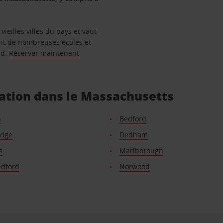
vieilles villes du pays et vaut
ent de nombreuses écoles et
rd.
Réserver maintenant
cation dans le Massachusetts
n
Bedford
idge
Dedham
s
Marlborough
dford
Norwood