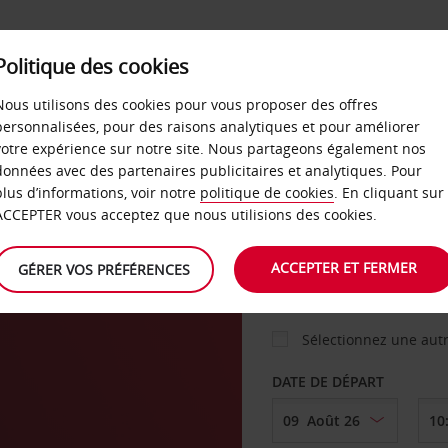
Politique des cookies
 PLANS
LIBRE-SERVICE
PRODUITS
ENTREPRI
Nous utilisons des cookies pour vous proposer des offres
personnalisées, pour des raisons analytiques et pour améliorer
votre expérience sur notre site. Nous partageons également nos
ture
données avec des partenaires publicitaires et analytiques. Pour
VOITURE
plus d’informations, voir notre
politique de cookies
. En cliquant sur
ACCEPTER vous acceptez que nous utilisions des cookies.
AGENCE DE DÉPART
ACCEPTER ET FERMER
GÉRER VOS PRÉFÉRENCES
Sélectionnez une aut
DATE DE DÉPART