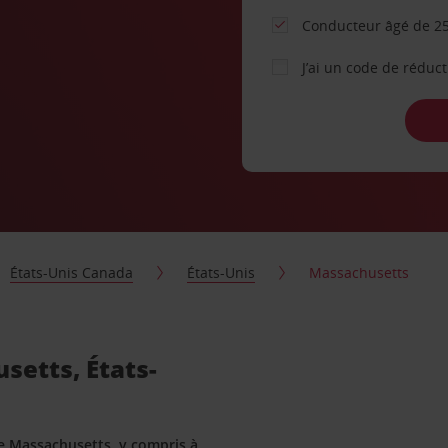
Conducteur âgé de 25
J’ai un code de réduc
États-Unis Canada
États-Unis
Massachusetts
setts, États-
le Massachusetts, y compris à