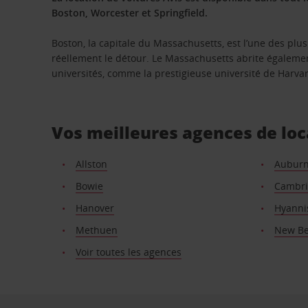
Boston, Worcester et Springfield.
Boston, la capitale du Massachusetts, est l’une des plus 
réellement le détour. Le Massachusetts abrite égalem
universités, comme la prestigieuse université de Harva
Vos meilleures agences de lo
Allston
Aubur
Bowie
Cambr
Hanover
Hyanni
Methuen
New Be
Voir toutes les agences