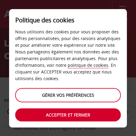
Menu
Politique des cookies
Welcome
Nous utilisons des cookies pour vous proposer des
to
offres personnalisées, pour des raisons analytiques
Location de voiture
Avis
et pour améliorer votre expérience sur notre site.
Nous partageons également nos données avec des
Cambridge
partenaires publicitaires et analytiques. Pour plus
d’informations, voir notre
politique de cookies
. En
cliquant sur ACCEPTER vous acceptez que nous
utilisions des cookies.
VOITURE
UTILITAIRE
GÉRER VOS PRÉFÉRENCES
AGENCE DE DÉPART
ACCEPTER ET FERMER
Sélectionnez une autre agence de retour