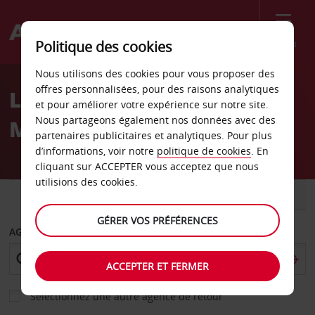
Menu
Politique des cookies
Welcome
Nous utilisons des cookies pour vous proposer des
to
offres personnalisées, pour des raisons analytiques
Location de voiture
Avis
et pour améliorer votre expérience sur notre site.
Nous partageons également nos données avec des
Maplewood
partenaires publicitaires et analytiques. Pour plus
d’informations, voir notre
politique de cookies
. En
cliquant sur ACCEPTER vous acceptez que nous
utilisions des cookies.
VOITURE
UTILITAIRE
GÉRER VOS PRÉFÉRENCES
AGENCE DE DÉPART
ACCEPTER ET FERMER
Sélectionnez une autre agence de retour