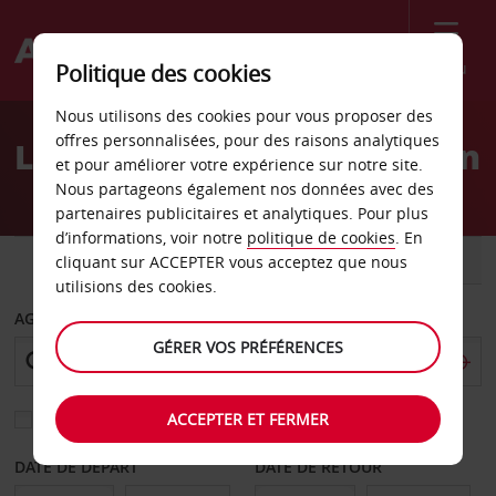
Menu
Politique des cookies
Welcome
Nous utilisons des cookies pour vous proposer des
to
offres personnalisées, pour des raisons analytiques
Location de voiture Dayton
Avis
et pour améliorer votre expérience sur notre site.
Nous partageons également nos données avec des
partenaires publicitaires et analytiques. Pour plus
d’informations, voir notre
politique de cookies
. En
VOITURE
UTILITAIRE
cliquant sur ACCEPTER vous acceptez que nous
utilisions des cookies.
AGENCE DE DÉPART
GÉRER VOS PRÉFÉRENCES
ACCEPTER ET FERMER
Sélectionnez une autre agence de retour
DATE DE DÉPART
DATE DE RETOUR