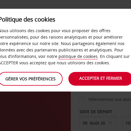
Politique des cookies
 PLANS
LIBRE-SERVICE
PRODUITS
ENTREPRI
Nous utilisons des cookies pour vous proposer des offres
personnalisées, pour des raisons analytiques et pour améliorer
votre expérience sur notre site. Nous partageons également nos
ture
données avec des partenaires publicitaires et analytiques. Pour
VOITURE
plus d’informations, voir notre
politique de cookies
. En cliquant sur
ACCEPTER vous acceptez que nous utilisions des cookies.
AGENCE DE DÉPART
ACCEPTER ET FERMER
GÉRER VOS PRÉFÉRENCES
Sélectionnez une aut
DATE DE DÉPART