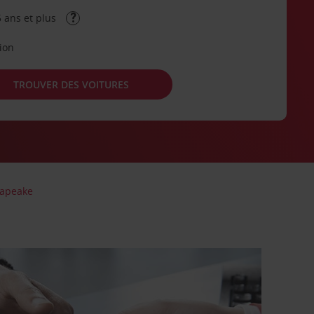
 ans et plus
tion
TROUVER DES VOITURES
apeake