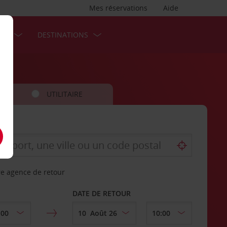
Mes réservations
Aide
SES
DESTINATIONS
UTILITAIRE
re agence de retour
DATE DE RETOUR