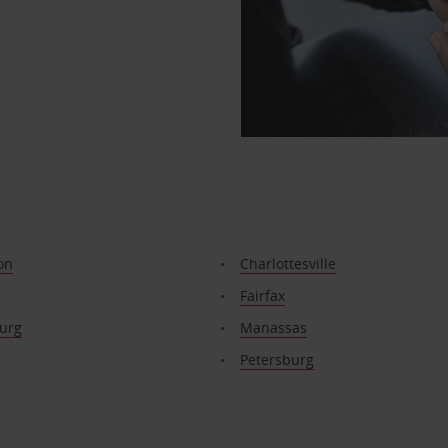
on
Charlottesville
Fairfax
urg
Manassas
Petersburg