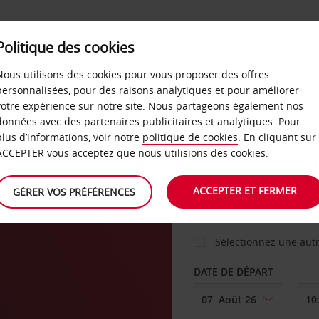
Politique des cookies
 PLANS
LIBRE-SERVICE
PRODUITS
ENTREPRI
Nous utilisons des cookies pour vous proposer des offres
personnalisées, pour des raisons analytiques et pour améliorer
votre expérience sur notre site. Nous partageons également nos
ture
données avec des partenaires publicitaires et analytiques. Pour
VOITURE
plus d’informations, voir notre
politique de cookies
. En cliquant sur
ACCEPTER vous acceptez que nous utilisions des cookies.
AGENCE DE DÉPART
ACCEPTER ET FERMER
GÉRER VOS PRÉFÉRENCES
Sélectionnez une aut
DATE DE DÉPART