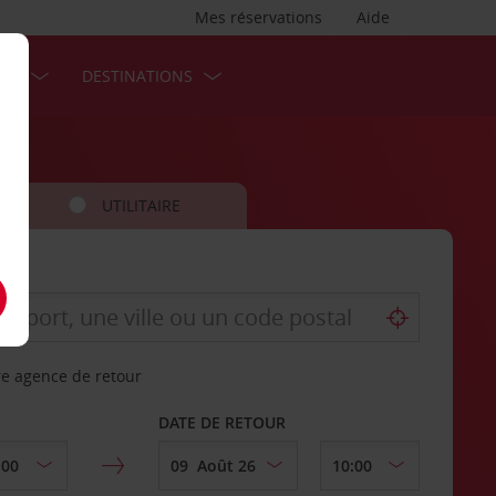
Mes réservations
Aide
SES
DESTINATIONS
UTILITAIRE
re agence de retour
DATE DE RETOUR