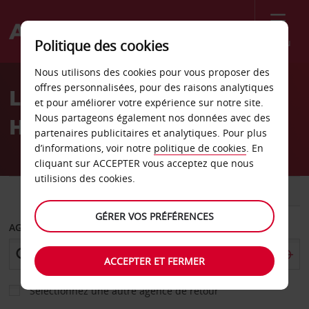
Menu
Politique des cookies
Welcome
Nous utilisons des cookies pour vous proposer des
to
offres personnalisées, pour des raisons analytiques
Location de voiture
Avis
et pour améliorer votre expérience sur notre site.
Nous partageons également nos données avec des
Herndon
partenaires publicitaires et analytiques. Pour plus
d’informations, voir notre
politique de cookies
. En
cliquant sur ACCEPTER vous acceptez que nous
utilisions des cookies.
VOITURE
UTILITAIRE
GÉRER VOS PRÉFÉRENCES
AGENCE DE DÉPART
ACCEPTER ET FERMER
Sélectionnez une autre agence de retour