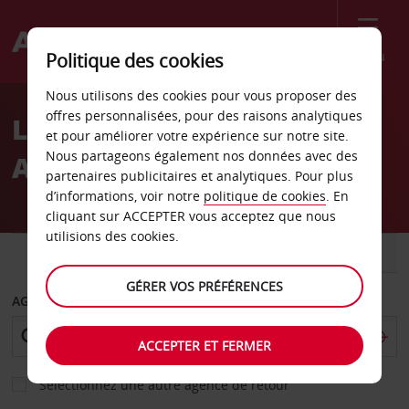
Menu
Politique des cookies
Welcome
Nous utilisons des cookies pour vous proposer des
to
offres personnalisées, pour des raisons analytiques
Location de voiture
Avis
et pour améliorer votre expérience sur notre site.
Nous partageons également nos données avec des
Auburn
partenaires publicitaires et analytiques. Pour plus
d’informations, voir notre
politique de cookies
. En
cliquant sur ACCEPTER vous acceptez que nous
utilisions des cookies.
VOITURE
UTILITAIRE
GÉRER VOS PRÉFÉRENCES
AGENCE DE DÉPART
ACCEPTER ET FERMER
Sélectionnez une autre agence de retour