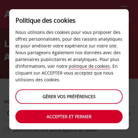
Menu
Politique des cookies
Welcome
Nous utilisons des cookies pour vous proposer des
to
offres personnalisées, pour des raisons analytiques
Location de voiture
Avis
et pour améliorer votre expérience sur notre site.
Nous partageons également nos données avec des
Auburn
partenaires publicitaires et analytiques. Pour plus
d’informations, voir notre
politique de cookies
. En
cliquant sur ACCEPTER vous acceptez que nous
utilisions des cookies.
VOITURE
UTILITAIRE
GÉRER VOS PRÉFÉRENCES
AGENCE DE DÉPART
ACCEPTER ET FERMER
Sélectionnez une autre agence de retour