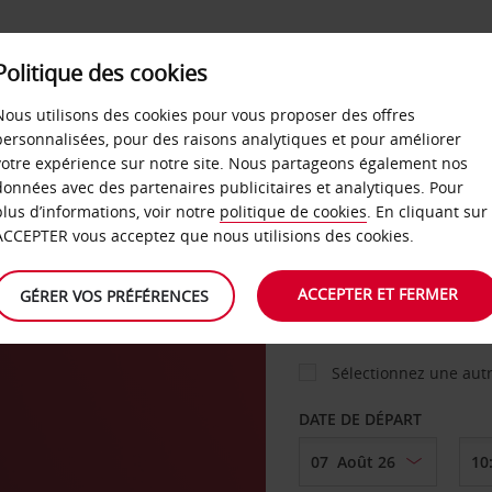
Politique des cookies
 PLANS
LIBRE-SERVICE
PRODUITS
ENTREPRI
Nous utilisons des cookies pour vous proposer des offres
personnalisées, pour des raisons analytiques et pour améliorer
votre expérience sur notre site. Nous partageons également nos
ture
données avec des partenaires publicitaires et analytiques. Pour
VOITURE
plus d’informations, voir notre
politique de cookies
. En cliquant sur
ACCEPTER vous acceptez que nous utilisions des cookies.
AGENCE DE DÉPART
ACCEPTER ET FERMER
GÉRER VOS PRÉFÉRENCES
Sélectionnez une aut
DATE DE DÉPART