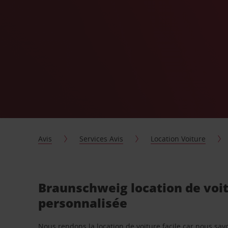
Avis
Services Avis
Location Voiture
Braunschweig location de voi
personnalisée
Nous rendons la location de voiture facile car nous sa