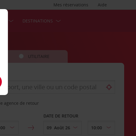
Mes réservations
Aide
SES
DESTINATIONS
UTILITAIRE
re agence de retour
DATE DE RETOUR