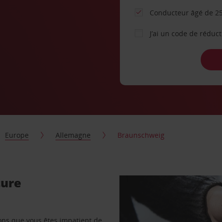
Conducteur âgé de 25
J’ai un code de réduc
Europe
Allemagne
Braunschweig
ture
vons que vous êtes impatient de