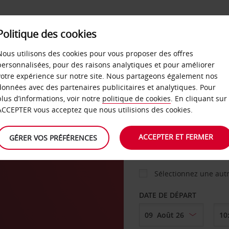
Politique des cookies
 PLANS
LIBRE-SERVICE
PRODUITS
ENTREPRI
Nous utilisons des cookies pour vous proposer des offres
personnalisées, pour des raisons analytiques et pour améliorer
votre expérience sur notre site. Nous partageons également nos
ture
données avec des partenaires publicitaires et analytiques. Pour
VOITURE
plus d’informations, voir notre
politique de cookies
. En cliquant sur
ACCEPTER vous acceptez que nous utilisions des cookies.
AGENCE DE DÉPART
ACCEPTER ET FERMER
GÉRER VOS PRÉFÉRENCES
Sélectionnez une aut
DATE DE DÉPART