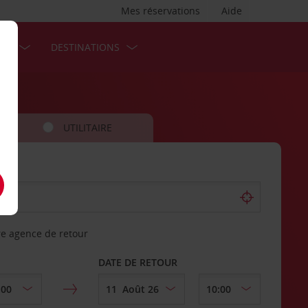
Mes réservations
Aide
SES
DESTINATIONS
UTILITAIRE
re agence de retour
DATE DE RETOUR