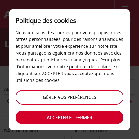
Menu
Politique des cookies
Welcome
Nous utilisons des cookies pour vous proposer des
to
offres personnalisées, pour des raisons analytiques
Location de voiture Hahn
Avis
et pour améliorer votre expérience sur notre site.
Nous partageons également nos données avec des
partenaires publicitaires et analytiques. Pour plus
d’informations, voir notre
politique de cookies
. En
VOITURE
UTILITAIRE
cliquant sur ACCEPTER vous acceptez que nous
utilisions des cookies.
AGENCE DE DÉPART
GÉRER VOS PRÉFÉRENCES
ACCEPTER ET FERMER
Sélectionnez une autre agence de retour
DATE DE DÉPART
DATE DE RETOUR