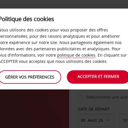
Politique des cookies
 PLANS
LIBRE-SERVICE
PRODUITS
ENTREPRI
Nous utilisons des cookies pour vous proposer des offres
personnalisées, pour des raisons analytiques et pour améliorer
votre expérience sur notre site. Nous partageons également nos
ture
données avec des partenaires publicitaires et analytiques. Pour
VOITURE
plus d’informations, voir notre
politique de cookies
. En cliquant sur
ACCEPTER vous acceptez que nous utilisions des cookies.
AGENCE DE DÉPART
ACCEPTER ET FERMER
GÉRER VOS PRÉFÉRENCES
Sélectionnez une aut
DATE DE DÉPART