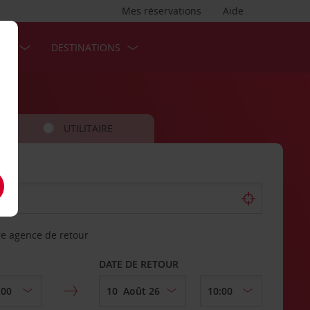
Mes réservations
Aide
SES
DESTINATIONS
UTILITAIRE
re agence de retour
DATE DE RETOUR