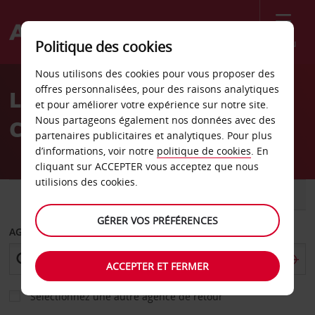
Menu
Politique des cookies
Welcome
Nous utilisons des cookies pour vous proposer des
to
offres personnalisées, pour des raisons analytiques
Location de voiture en
Avis
et pour améliorer votre expérience sur notre site.
Nous partageons également nos données avec des
Croatie
partenaires publicitaires et analytiques. Pour plus
d’informations, voir notre
politique de cookies
. En
cliquant sur ACCEPTER vous acceptez que nous
utilisions des cookies.
VOITURE
UTILITAIRE
GÉRER VOS PRÉFÉRENCES
AGENCE DE DÉPART
ACCEPTER ET FERMER
Sélectionnez une autre agence de retour