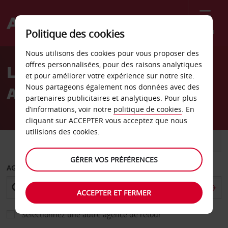
Menu
Politique des cookies
Welcome
Nous utilisons des cookies pour vous proposer des
to
offres personnalisées, pour des raisons analytiques
Location de voiture
Avis
et pour améliorer votre expérience sur notre site.
Nous partageons également nos données avec des
Aéroport de Zagreb
partenaires publicitaires et analytiques. Pour plus
d’informations, voir notre
politique de cookies
. En
cliquant sur ACCEPTER vous acceptez que nous
utilisions des cookies.
VOITURE
UTILITAIRE
GÉRER VOS PRÉFÉRENCES
AGENCE DE DÉPART
ACCEPTER ET FERMER
Sélectionnez une autre agence de retour