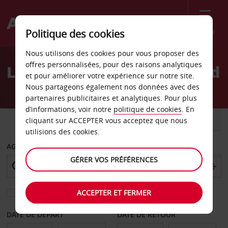
Menu
Politique des cookies
Welcome
Nous utilisons des cookies pour vous proposer des
to
offres personnalisées, pour des raisons analytiques
Location de voiture Madrid
Avis
et pour améliorer votre expérience sur notre site.
Nous partageons également nos données avec des
partenaires publicitaires et analytiques. Pour plus
d’informations, voir notre
politique de cookies
. En
VOITURE
UTILITAIRE
cliquant sur ACCEPTER vous acceptez que nous
utilisions des cookies.
AGENCE DE DÉPART
GÉRER VOS PRÉFÉRENCES
ACCEPTER ET FERMER
Sélectionnez une autre agence de retour
DATE DE DÉPART
DATE DE RETOUR