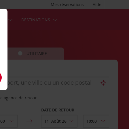
Mes réservations
Aide
SES
DESTINATIONS
UTILITAIRE
re agence de retour
DATE DE RETOUR