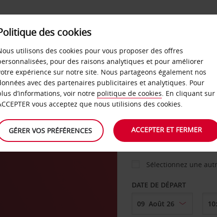
Politique des cookies
 PLANS
LIBRE-SERVICE
PRODUITS
ENTREPRI
Nous utilisons des cookies pour vous proposer des offres
personnalisées, pour des raisons analytiques et pour améliorer
votre expérience sur notre site. Nous partageons également nos
ture
données avec des partenaires publicitaires et analytiques. Pour
VOITURE
plus d’informations, voir notre
politique de cookies
. En cliquant sur
ACCEPTER vous acceptez que nous utilisions des cookies.
AGENCE DE DÉPART
ACCEPTER ET FERMER
GÉRER VOS PRÉFÉRENCES
Sélectionnez une aut
DATE DE DÉPART