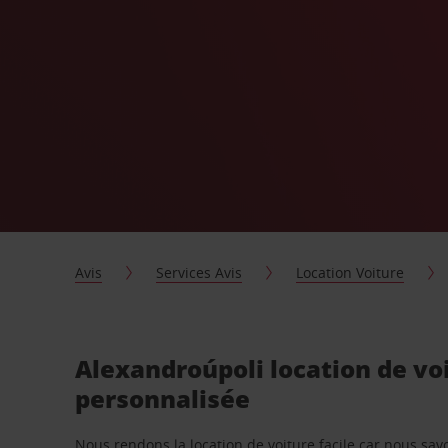
Avis
Services Avis
Location Voiture
Alexandroúpoli location de vo
personnalisée
Nous rendons la location de voiture facile car nous sa