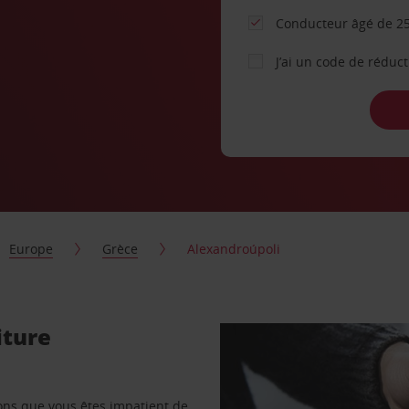
Conducteur âgé de 25
J’ai un code de réduc
Europe
Grèce
Alexandroúpoli
iture
vons que vous êtes impatient de