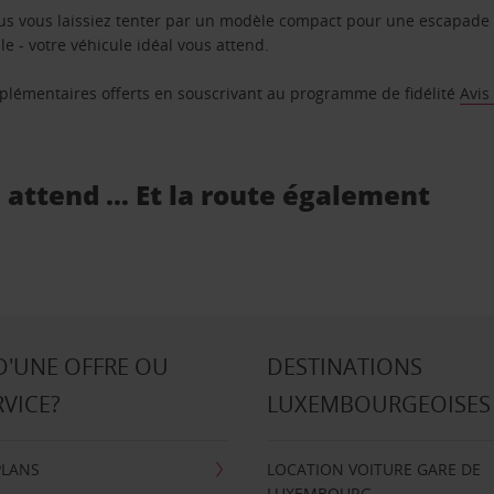
us vous laissiez tenter par un modèle compact pour une escapade 
e - votre véhicule idéal vous attend.
supplémentaires offerts en souscrivant au programme de fidélité
Avis
s attend … Et la route également
D'UNE OFFRE OU
DESTINATIONS
RVICE?
LUXEMBOURGEOISES
PLANS
LOCATION VOITURE GARE DE
LUXEMBOURG