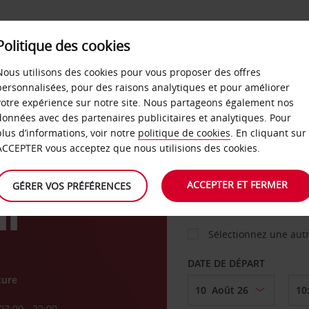
Politique des cookies
 PLANS
LIBRE-SERVICE
PRODUITS
ENTREPRI
Nous utilisons des cookies pour vous proposer des offres
personnalisées, pour des raisons analytiques et pour améliorer
votre expérience sur notre site. Nous partageons également nos
ture
données avec des partenaires publicitaires et analytiques. Pour
VOITURE
plus d’informations, voir notre
politique de cookies
. En cliquant sur
ACCEPTER vous acceptez que nous utilisions des cookies.
AGENCE DE DÉPART
ACCEPTER ET FERMER
GÉRER VOS PRÉFÉRENCES
li
Sélectionnez une aut
DATE DE DÉPART
ture
07:00 - 22:00