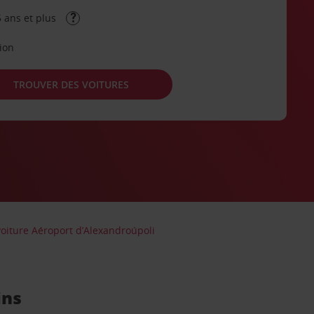
 ans et plus
tion
TROUVER DES VOITURES
voiture Aéroport d’Alexandroúpoli
ins