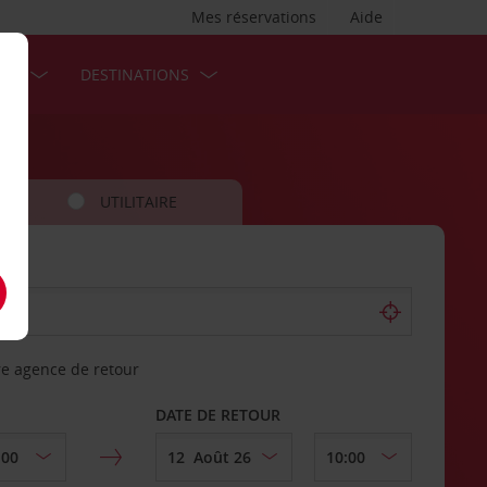
Mes réservations
Aide
SES
DESTINATIONS
UTILITAIRE
re agence de retour
DATE DE RETOUR