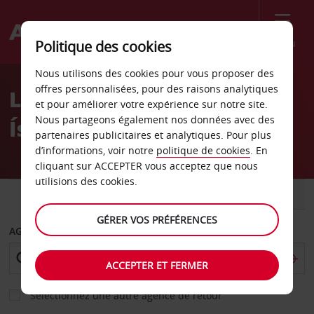
Menu
Politique des cookies
Welcome
Nous utilisons des cookies pour vous proposer des
to
offres personnalisées, pour des raisons analytiques
Location de voiture
Avis
et pour améliorer votre expérience sur notre site.
Nous partageons également nos données avec des
Ísafjörður
partenaires publicitaires et analytiques. Pour plus
d’informations, voir notre
politique de cookies
. En
cliquant sur ACCEPTER vous acceptez que nous
utilisions des cookies.
VOITURE
UTILITAIRE
GÉRER VOS PRÉFÉRENCES
AGENCE DE DÉPART
ACCEPTER ET FERMER
Sélectionnez une autre agence de retour