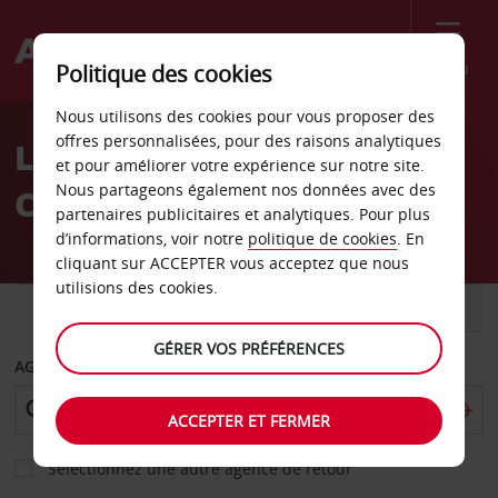
Menu
Politique des cookies
Welcome
Nous utilisons des cookies pour vous proposer des
to
offres personnalisées, pour des raisons analytiques
Location de voiture Santa
Avis
et pour améliorer votre expérience sur notre site.
Nous partageons également nos données avec des
Cristina Val Gardena
partenaires publicitaires et analytiques. Pour plus
d’informations, voir notre
politique de cookies
. En
cliquant sur ACCEPTER vous acceptez que nous
utilisions des cookies.
VOITURE
UTILITAIRE
GÉRER VOS PRÉFÉRENCES
AGENCE DE DÉPART
ACCEPTER ET FERMER
Sélectionnez une autre agence de retour