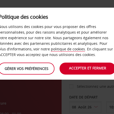
Politique des cookies
 PLANS
LIBRE-SERVICE
PRODUITS
ENTREPRI
Nous utilisons des cookies pour vous proposer des offres
personnalisées, pour des raisons analytiques et pour améliorer
votre expérience sur notre site. Nous partageons également nos
ture
données avec des partenaires publicitaires et analytiques. Pour
VOITURE
plus d’informations, voir notre
politique de cookies
. En cliquant sur
ACCEPTER vous acceptez que nous utilisions des cookies.
AGENCE DE DÉPART
ACCEPTER ET FERMER
GÉRER VOS PRÉFÉRENCES
Sélectionnez une aut
DATE DE DÉPART
ture
08:00 - 01:00