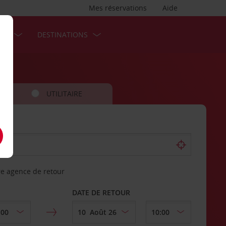
Mes réservations
Aide
SES
DESTINATIONS
UTILITAIRE
re agence de retour
DATE DE RETOUR