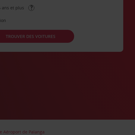
 ans et plus
tion
TROUVER DES VOITURES
re Aéroport de Palanga