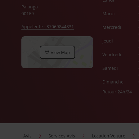
Palanga
00169
Mardi
Appeler le : 37069844831
Mercredi
Jeudi
View Map
Vendredi
Samedi
Dimanche
Retour 24h/24
Avis
Services Avis
Location Voiture