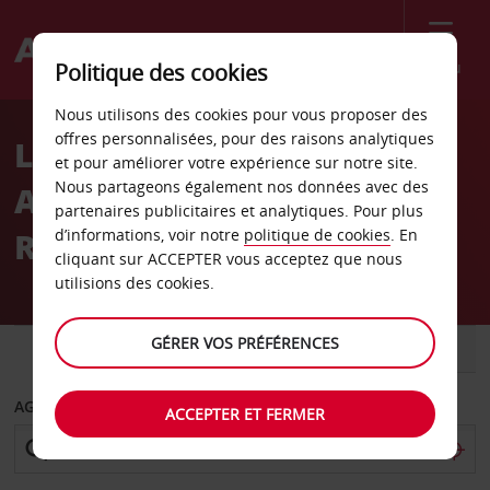
Menu
Politique des cookies
Welcome
Nous utilisons des cookies pour vous proposer des
to
offres personnalisées, pour des raisons analytiques
Location de voiture
Avis
et pour améliorer votre expérience sur notre site.
Nous partageons également nos données avec des
Aéroport de Prague-
partenaires publicitaires et analytiques. Pour plus
Ruzyne
d’informations, voir notre
politique de cookies
. En
cliquant sur ACCEPTER vous acceptez que nous
utilisions des cookies.
GÉRER VOS PRÉFÉRENCES
VOITURE
UTILITAIRE
AGENCE DE DÉPART
ACCEPTER ET FERMER