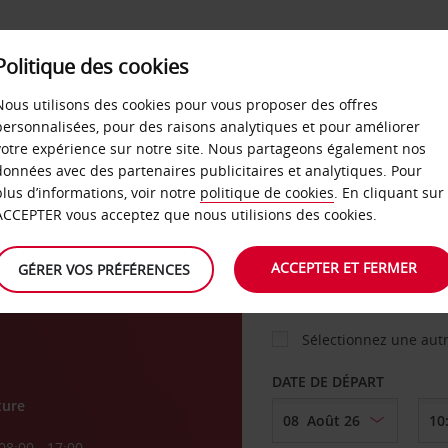
Politique des cookies
 PLANS
LIBRE-SERVICE
PRODUITS
ENTREPRI
Nous utilisons des cookies pour vous proposer des offres
personnalisées, pour des raisons analytiques et pour améliorer
votre expérience sur notre site. Nous partageons également nos
ture
données avec des partenaires publicitaires et analytiques. Pour
VOITURE
plus d’informations, voir notre
politique de cookies
. En cliquant sur
ACCEPTER vous acceptez que nous utilisions des cookies.
AGENCE DE DÉPART
ACCEPTER ET FERMER
GÉRER VOS PRÉFÉRENCES
Sélectionnez une aut
DATE DE DÉPART
ture
08:00 - 17:00