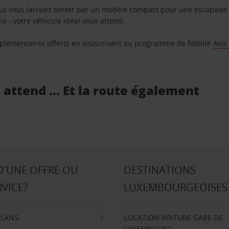
us vous laissiez tenter par un modèle compact pour une escapade 
e - votre véhicule idéal vous attend.
supplémentaires offerts en souscrivant au programme de fidélité
Avis
s attend … Et la route également
D'UNE OFFRE OU
DESTINATIONS
RVICE?
LUXEMBOURGEOISES
PLANS
LOCATION VOITURE GARE DE
LUXEMBOURG