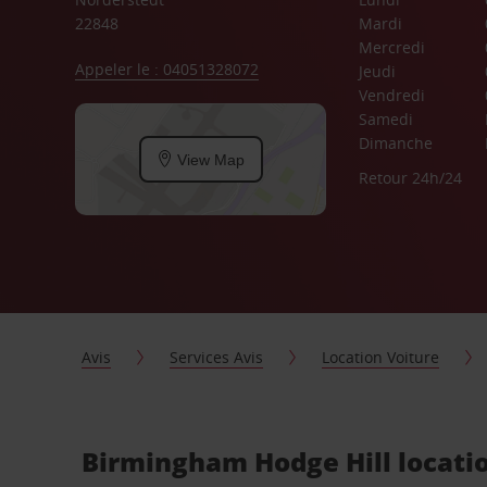
22848
Mardi
Mercredi
Appeler le : 04051328072
Jeudi
Vendredi
Samedi
Dimanche
View Map
Retour 24h/24
Avis
Services Avis
Location Voiture
Birmingham Hodge Hill locatio