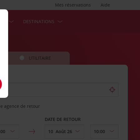
Mes réservations
Aide
SES
DESTINATIONS
UTILITAIRE
re agence de retour
DATE DE RETOUR