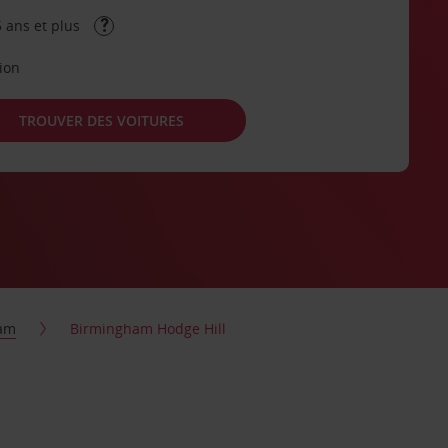
 ans et plus
tion
TROUVER DES VOITURES
am
Birmingham Hodge Hill