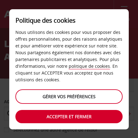
Menu
Politique des cookies
Welcome
Nous utilisons des cookies pour vous proposer des
to
offres personnalisées, pour des raisons analytiques
Location de voiture en
Avis
et pour améliorer votre expérience sur notre site.
Nous partageons également nos données avec des
Angleterre
partenaires publicitaires et analytiques. Pour plus
d’informations, voir notre
politique de cookies
. En
cliquant sur ACCEPTER vous acceptez que nous
utilisions des cookies.
VOITURE
UTILITAIRE
GÉRER VOS PRÉFÉRENCES
AGENCE DE DÉPART
ACCEPTER ET FERMER
Sélectionnez une autre agence de retour