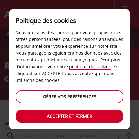
Menu
Politique des cookies
Nous utilisons des cookies pour vous proposer des
Économisez 10 % toute l’année avec Avis Preferred.
offres personnalisées, pour des raisons analytiques
INSCRIVEZ-VOUS GRATUITEMENT
et pour améliorer votre expérience sur notre site.
Nous partageons également nos données avec des
partenaires publicitaires et analytiques. Pour plus
Réservez en toute
d’informations, voir notre
politique de cookies
. En
cliquant sur ACCEPTER vous acceptez que nous
confiance
utilisions des cookies.
GÉRER VOS PRÉFÉRENCES
VOITURE
UTILITAIRE
ACCEPTER ET FERMER
AGENCE DE DÉPART