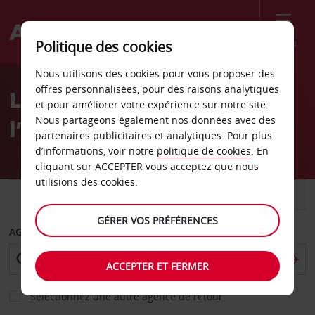
Menu
Politique des cookies
Welcome
Nous utilisons des cookies pour vous proposer des
to
offres personnalisées, pour des raisons analytiques
Location de voiture à
Avis
et pour améliorer votre expérience sur notre site.
Nous partageons également nos données avec des
l’aéroport de Luton
partenaires publicitaires et analytiques. Pour plus
d’informations, voir notre
politique de cookies
. En
cliquant sur ACCEPTER vous acceptez que nous
utilisions des cookies.
VOITURE
UTILITAIRE
GÉRER VOS PRÉFÉRENCES
AGENCE DE DÉPART
ACCEPTER ET FERMER
Sélectionnez une autre agence de retour