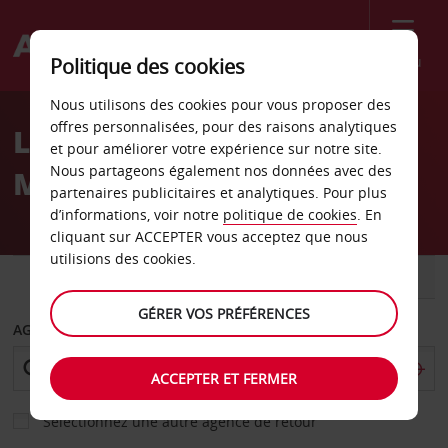
Menu
Politique des cookies
Welcome
Nous utilisons des cookies pour vous proposer des
to
offres personnalisées, pour des raisons analytiques
Location de voiture
Avis
et pour améliorer votre expérience sur notre site.
Nous partageons également nos données avec des
Maidenhead
partenaires publicitaires et analytiques. Pour plus
d’informations, voir notre
politique de cookies
. En
cliquant sur ACCEPTER vous acceptez que nous
utilisions des cookies.
VOITURE
UTILITAIRE
GÉRER VOS PRÉFÉRENCES
AGENCE DE DÉPART
ACCEPTER ET FERMER
Sélectionnez une autre agence de retour