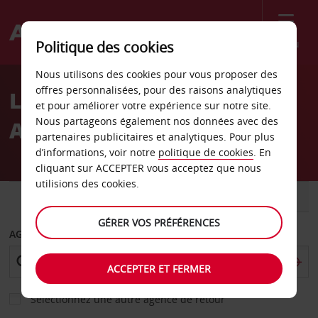
Menu
Politique des cookies
Welcome
Nous utilisons des cookies pour vous proposer des
to
offres personnalisées, pour des raisons analytiques
Location de voiture
Avis
et pour améliorer votre expérience sur notre site.
Nous partageons également nos données avec des
Angelholm
partenaires publicitaires et analytiques. Pour plus
d’informations, voir notre
politique de cookies
. En
cliquant sur ACCEPTER vous acceptez que nous
utilisions des cookies.
VOITURE
UTILITAIRE
GÉRER VOS PRÉFÉRENCES
AGENCE DE DÉPART
ACCEPTER ET FERMER
Sélectionnez une autre agence de retour