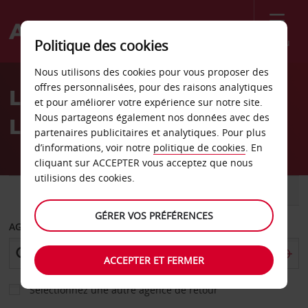
Menu
Politique des cookies
Welcome
Nous utilisons des cookies pour vous proposer des
to
offres personnalisées, pour des raisons analytiques
Location de voiture
Avis
et pour améliorer votre expérience sur notre site.
Nous partageons également nos données avec des
Linkoping
partenaires publicitaires et analytiques. Pour plus
d’informations, voir notre
politique de cookies
. En
cliquant sur ACCEPTER vous acceptez que nous
utilisions des cookies.
VOITURE
UTILITAIRE
GÉRER VOS PRÉFÉRENCES
AGENCE DE DÉPART
ACCEPTER ET FERMER
Sélectionnez une autre agence de retour