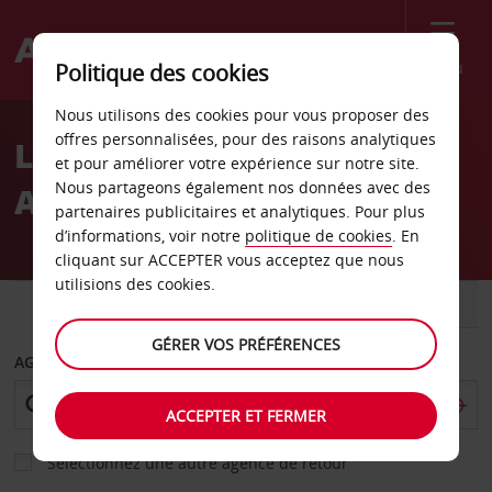
Menu
Politique des cookies
Welcome
Nous utilisons des cookies pour vous proposer des
to
offres personnalisées, pour des raisons analytiques
Location de voiture
Avis
et pour améliorer votre expérience sur notre site.
Nous partageons également nos données avec des
Aéroport de Linköping
partenaires publicitaires et analytiques. Pour plus
d’informations, voir notre
politique de cookies
. En
cliquant sur ACCEPTER vous acceptez que nous
utilisions des cookies.
VOITURE
UTILITAIRE
GÉRER VOS PRÉFÉRENCES
AGENCE DE DÉPART
ACCEPTER ET FERMER
Sélectionnez une autre agence de retour