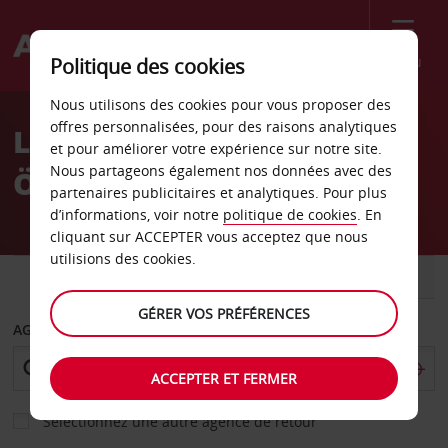
Menu
Politique des cookies
Welcome
Nous utilisons des cookies pour vous proposer des
to
offres personnalisées, pour des raisons analytiques
Location de voiture
Avis
et pour améliorer votre expérience sur notre site.
Nous partageons également nos données avec des
Östersund
partenaires publicitaires et analytiques. Pour plus
d’informations, voir notre
politique de cookies
. En
cliquant sur ACCEPTER vous acceptez que nous
utilisions des cookies.
VOITURE
UTILITAIRE
GÉRER VOS PRÉFÉRENCES
AGENCE DE DÉPART
ACCEPTER ET FERMER
Sélectionnez une autre agence de retour