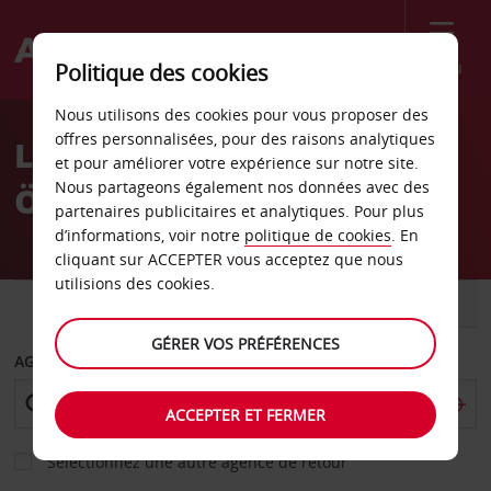
Menu
Politique des cookies
Welcome
Nous utilisons des cookies pour vous proposer des
to
offres personnalisées, pour des raisons analytiques
Location de voiture
Avis
et pour améliorer votre expérience sur notre site.
Nous partageons également nos données avec des
Östersund - Ville
partenaires publicitaires et analytiques. Pour plus
d’informations, voir notre
politique de cookies
. En
cliquant sur ACCEPTER vous acceptez que nous
utilisions des cookies.
VOITURE
UTILITAIRE
GÉRER VOS PRÉFÉRENCES
AGENCE DE DÉPART
ACCEPTER ET FERMER
Sélectionnez une autre agence de retour