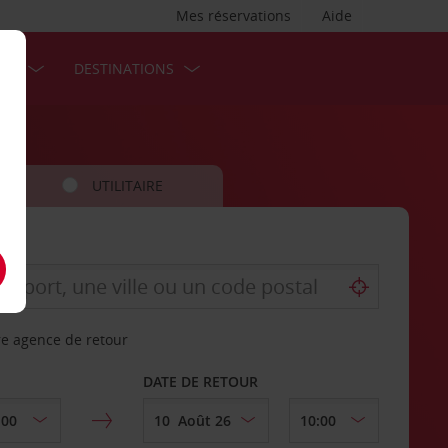
Mes réservations
Aide
SES
DESTINATIONS
UTILITAIRE
re agence de retour
DATE DE RETOUR