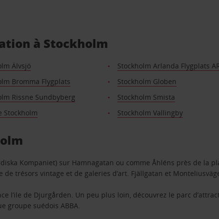
cation à Stockholm
lm Älvsjö
Stockholm Arlanda Flygplats A
olm Bromma Flygplats
Stockholm Globen
olm Rissne Sundbyberg
Stockholm Smista
e Stockholm
Stockholm Vallingby
holm
diska Kompaniet) sur Hamnagatan ou comme Åhléns près de la pl
 de trésors vintage et de galeries d’art. Fjällgatan et Monteliusvä
ance l’ile de Djurgården. Un peu plus loin, découvrez le parc d’attr
que groupe suédois ABBA.