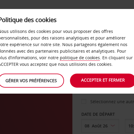
Politique des cookies
 PLANS
LIBRE-SERVICE
PRODUITS
ENTREPRI
Nous utilisons des cookies pour vous proposer des offres
personnalisées, pour des raisons analytiques et pour améliorer
votre expérience sur notre site. Nous partageons également nos
ture
données avec des partenaires publicitaires et analytiques. Pour
VOITURE
plus d’informations, voir notre
politique de cookies
. En cliquant sur
ACCEPTER vous acceptez que nous utilisions des cookies.
AGENCE DE DÉPART
ACCEPTER ET FERMER
GÉRER VOS PRÉFÉRENCES
Sélectionnez une aut
DATE DE DÉPART