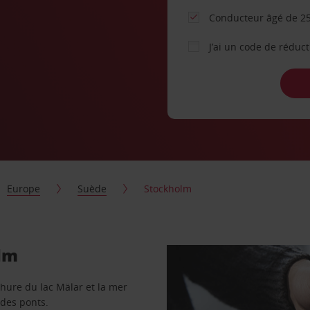
Conducteur âgé de 25
J’ai un code de réduc
Europe
Suède
Stockholm
olm
chure du lac Mälar et la mer
 des ponts.