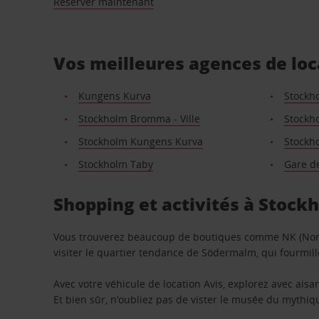
Réserver maintenant
Vos meilleures agences de lo
Kungens Kurva
Stockho
Stockholm Bromma - Ville
Stockh
Stockholm Kungens Kurva
Stockh
Stockholm Taby
Gare d
Shopping et activités à Stock
Vous trouverez beaucoup de boutiques comme NK (Nor
visiter le quartier tendance de Södermalm, qui fourmille
Avec votre véhicule de location Avis, explorez avec ais
Et bien sûr, n’oubliez pas de vister le musée du mythi