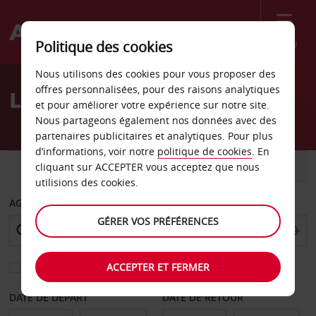
Menu
Politique des cookies
Welcome
Nous utilisons des cookies pour vous proposer des
to
offres personnalisées, pour des raisons analytiques
Location de voiture Vara
Avis
et pour améliorer votre expérience sur notre site.
Nous partageons également nos données avec des
partenaires publicitaires et analytiques. Pour plus
d’informations, voir notre
politique de cookies
. En
VOITURE
UTILITAIRE
cliquant sur ACCEPTER vous acceptez que nous
utilisions des cookies.
AGENCE DE DÉPART
GÉRER VOS PRÉFÉRENCES
ACCEPTER ET FERMER
Sélectionnez une autre agence de retour
DATE DE DÉPART
DATE DE RETOUR