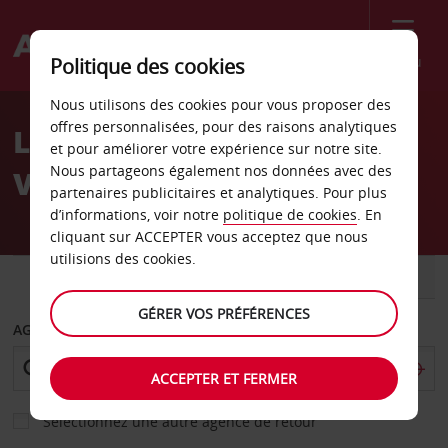
Menu
Politique des cookies
Welcome
Nous utilisons des cookies pour vous proposer des
to
offres personnalisées, pour des raisons analytiques
Location de voiture
Avis
et pour améliorer votre expérience sur notre site.
Nous partageons également nos données avec des
Vara - Ville
partenaires publicitaires et analytiques. Pour plus
d’informations, voir notre
politique de cookies
. En
cliquant sur ACCEPTER vous acceptez que nous
utilisions des cookies.
VOITURE
UTILITAIRE
GÉRER VOS PRÉFÉRENCES
AGENCE DE DÉPART
ACCEPTER ET FERMER
Sélectionnez une autre agence de retour