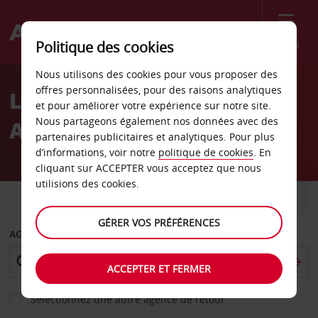
Menu
Politique des cookies
Welcome
Nous utilisons des cookies pour vous proposer des
to
offres personnalisées, pour des raisons analytiques
Location de voiture
Avis
et pour améliorer votre expérience sur notre site.
Nous partageons également nos données avec des
Appenzell
partenaires publicitaires et analytiques. Pour plus
d’informations, voir notre
politique de cookies
. En
cliquant sur ACCEPTER vous acceptez que nous
utilisions des cookies.
VOITURE
UTILITAIRE
GÉRER VOS PRÉFÉRENCES
AGENCE DE DÉPART
ACCEPTER ET FERMER
Sélectionnez une autre agence de retour