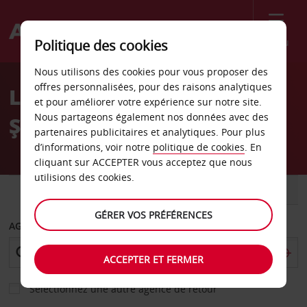
Menu
Politique des cookies
Welcome
Nous utilisons des cookies pour vous proposer des
to
offres personnalisées, pour des raisons analytiques
Location de voiture
Avis
et pour améliorer votre expérience sur notre site.
Nous partageons également nos données avec des
Şanlıurfa
partenaires publicitaires et analytiques. Pour plus
d’informations, voir notre
politique de cookies
. En
cliquant sur ACCEPTER vous acceptez que nous
utilisions des cookies.
VOITURE
UTILITAIRE
GÉRER VOS PRÉFÉRENCES
AGENCE DE DÉPART
ACCEPTER ET FERMER
Sélectionnez une autre agence de retour