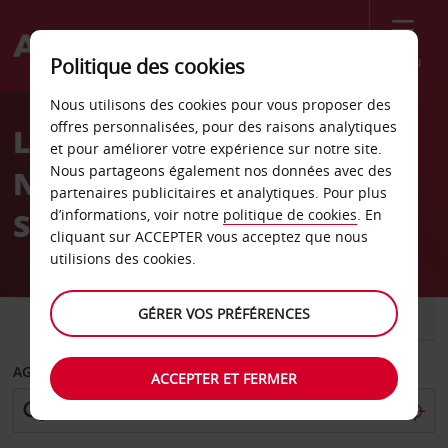
Menu
Politique des cookies
Welcome
Nous utilisons des cookies pour vous proposer des
to
offres personnalisées, pour des raisons analytiques
Location de voiture
Avis
et pour améliorer votre expérience sur notre site.
Nous partageons également nos données avec des
Novotel Business Park
partenaires publicitaires et analytiques. Pour plus
Station
d’informations, voir notre
politique de cookies
. En
cliquant sur ACCEPTER vous acceptez que nous
utilisions des cookies.
GÉRER VOS PRÉFÉRENCES
VOITURE
UTILITAIRE
AGENCE DE DÉPART
ACCEPTER ET FERMER