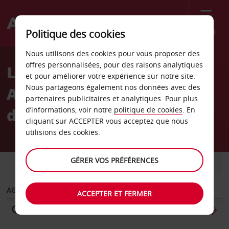
Menu
Politique des cookies
Welcome
Nous utilisons des cookies pour vous proposer des
to
offres personnalisées, pour des raisons analytiques
Location de voiture
Avis
et pour améliorer votre expérience sur notre site.
Nous partageons également nos données avec des
Aéroport international
partenaires publicitaires et analytiques. Pour plus
d’Ezeiza
d’informations, voir notre
politique de cookies
. En
cliquant sur ACCEPTER vous acceptez que nous
utilisions des cookies.
GÉRER VOS PRÉFÉRENCES
VOITURE
UTILITAIRE
AGENCE DE DÉPART
ACCEPTER ET FERMER