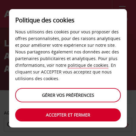
Menu
Politique des cookies
Welcome
Nous utilisons des cookies pour vous proposer des
to
offres personnalisées, pour des raisons analytiques
Location de voiture
Avis
et pour améliorer votre expérience sur notre site.
Nous partageons également nos données avec des
Aéroport José Antonio
partenaires publicitaires et analytiques. Pour plus
Anzoátegui
d’informations, voir notre
politique de cookies
. En
cliquant sur ACCEPTER vous acceptez que nous
utilisions des cookies.
GÉRER VOS PRÉFÉRENCES
VOITURE
UTILITAIRE
AGENCE DE DÉPART
ACCEPTER ET FERMER