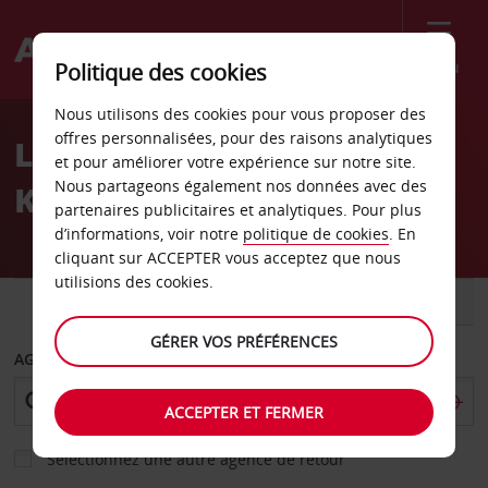
Menu
Politique des cookies
Welcome
Nous utilisons des cookies pour vous proposer des
to
offres personnalisées, pour des raisons analytiques
Location de voiture
Avis
et pour améliorer votre expérience sur notre site.
Nous partageons également nos données avec des
Kunsan Airbase
partenaires publicitaires et analytiques. Pour plus
d’informations, voir notre
politique de cookies
. En
cliquant sur ACCEPTER vous acceptez que nous
utilisions des cookies.
VOITURE
UTILITAIRE
GÉRER VOS PRÉFÉRENCES
AGENCE DE DÉPART
ACCEPTER ET FERMER
Sélectionnez une autre agence de retour