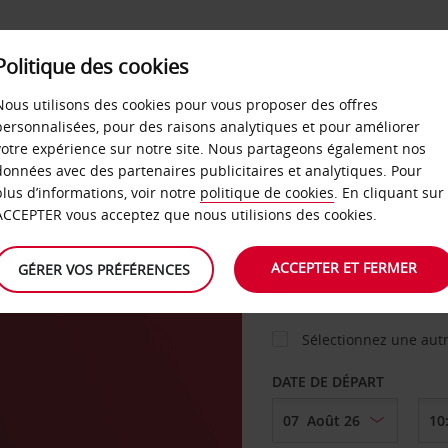
Politique des cookies
 PLANS
LIBRE-SERVICE
PRODUITS
ENTREPRI
Nous utilisons des cookies pour vous proposer des offres
personnalisées, pour des raisons analytiques et pour améliorer
votre expérience sur notre site. Nous partageons également nos
ture
données avec des partenaires publicitaires et analytiques. Pour
VOITURE
plus d’informations, voir notre
politique de cookies
. En cliquant sur
ACCEPTER vous acceptez que nous utilisions des cookies.
AGENCE DE DÉPART
ACCEPTER ET FERMER
GÉRER VOS PRÉFÉRENCES
Sélectionnez une aut
DATE DE DÉPART