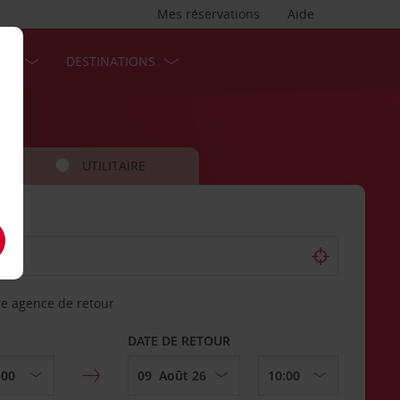
Mes réservations
Aide
SES
DESTINATIONS
UTILITAIRE
re agence de retour
DATE DE RETOUR